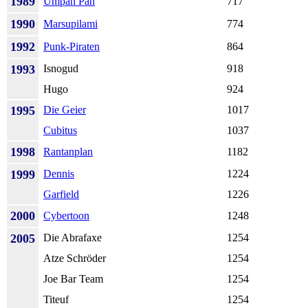
1989
Umpah Pah
717
1990
Marsupilami
774
1992
Punk-Piraten
864
1993
Isnogud
918
Hugo
924
1995
Die Geier
1017
Cubitus
1037
1998
Rantanplan
1182
1999
Dennis
1224
Garfield
1226
2000
Cybertoon
1248
2005
Die Abrafaxe
1254
Atze Schröder
1254
Joe Bar Team
1254
Titeuf
1254