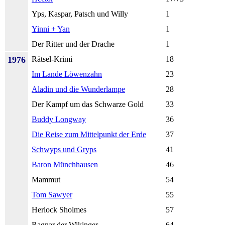
Yps, Kaspar, Patsch und Willy
1
Yinni + Yan
1
Der Ritter und der Drache
1
1976
Rätsel-Krimi
18
Im Lande Löwenzahn
23
Aladin und die Wunderlampe
28
Der Kampf um das Schwarze Gold
33
Buddy Longway
36
Die Reise zum Mittelpunkt der Erde
37
Schwyps und Gryps
41
Baron Münchhausen
46
Mammut
54
Tom Sawyer
55
Herlock Sholmes
57
Ragnar der Wikinger
64