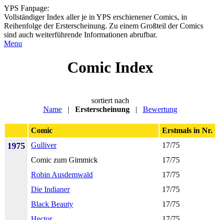
YPS Fanpage:
Vollständiger Index aller je in YPS erschienener Comics, in
Reihenfolge der Ersterscheinung. Zu einem Großteil der Comics
sind auch weiterführende Informationen abrufbar.
Menu
Comic Index
sortiert nach
Name
|
Ersterscheinung
|
Bewertung
Comic
Erstmals in Nr.
1975
Gulliver
17/75
Comic zum Gimmick
17/75
Robin Ausdemwald
17/75
Die Indianer
17/75
Black Beauty
17/75
Hector
17/75