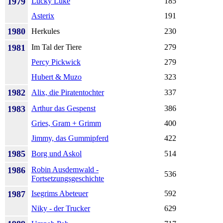
1979
Lucky Luke
185
Asterix
191
1980
Herkules
230
1981
Im Tal der Tiere
279
Percy Pickwick
279
Hubert & Muzo
323
1982
Alix, die Piratentochter
337
1983
Arthur das Gespenst
386
Gries, Gram + Grimm
400
Jimmy, das Gummipferd
422
1985
Borg und Askol
514
1986
Robin Ausdemwald -
536
Fortsetzungsgeschichte
1987
Isegrims Abeteuer
592
Niky - der Trucker
629