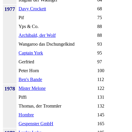
1977
Davy Crockett
68
Pif
75
Yps & Co.
88
Archibald, der Wolf
88
Wangaroo das Dschungelkind
93
Captain York
95
Gerfried
97
Peter Horn
100
Ben's Bande
112
1978
Mister Melone
122
Piffi
131
Thomas, der Trommler
132
Hombre
145
Gespenster GmbH
165