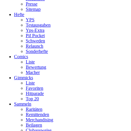
Presse
Sitemap
Hefte
YPS
Testausgaben
Yps-Extra
Pif Pocket
Schweden
Relaunch
Sonderhefte
Comics
Liste
Bewertung
Macher
Gimmicks
Liste
Favoriten
Hitparade
Top 20
Sammeln
Raritäten
Remittenden
Merchandising
Beilagen
Clubausweise