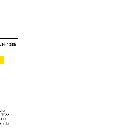
lix,
n 1988
 2000
 wurde