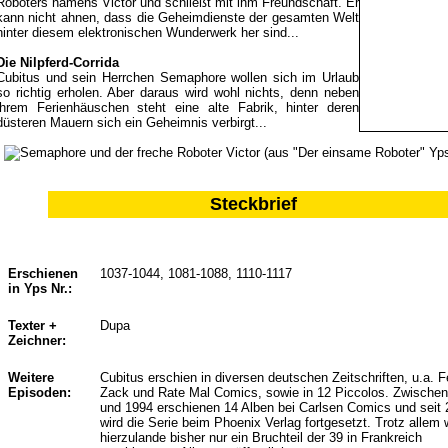
Roboters namens Victor und schließt mit ihm Freundschaft. Er
kann nicht ahnen, dass die Geheimdienste der gesamten Welt
hinter diesem elektronischen Wunderwerk her sind...
Die Nilpferd-Corrida
Cubitus und sein Herrchen Semaphore wollen sich im Urlaub
so richtig erholen. Aber daraus wird wohl nichts, denn neben
ihrem Ferienhäuschen steht eine alte Fabrik, hinter deren
düsteren Mauern sich ein Geheimnis verbirgt...
Steckbrief
Erschienen
1037-1044, 1081-1088, 1110-1117
in Yps Nr.:
Texter +
Dupa
Zeichner:
Weitere
Cubitus erschien in diversen deutschen Zeitschriften, u.a. Fe
Episoden:
Zack und Rate Mal Comics, sowie in 12 Piccolos. Zwische
und 1994 erschienen 14 Alben bei Carlsen Comics und seit
wird die Serie beim Phoenix Verlag fortgesetzt. Trotz allem
hierzulande bisher nur ein Bruchteil der 39 in Frankreich