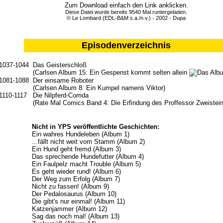
Zum Download einfach den Link anklicken.
Diese Datei wurde bereits 9540 Mal runtergeladen.
© Le Lombard (EDL-B&M s.a./n.v.) - 2002 - Dupa
Episodenverzeichnis
1037-1044
Das Geisterschloß
(Carlsen Album 15: Ein Gespenst kommt selten allein
1081-1088
Der einsame Roboter
(Carlsen Album 8: Ein Kumpel namens Viktor)
1110-1117
Die Nilpferd-Corrida
(Rate Mal Comics Band 4: Die Erfindung des Proffessor Zweistein
Nicht in YPS veröffentlichte Geschichten:
Ein wahres Hundeleben (Album 1)
...fällt nicht weit vom Stamm (Album 2)
Ein Hund geht fremd (Album 3)
Das sprechende Hundefutter (Album 4)
Ein Faulpelz macht Trouble (Album 5)
Es geht wieder rund! (Album 6)
Der Weg zum Erfolg (Album 7)
Nicht zu fassen! (Album 9)
Der Pedalosaurus (Album 10)
Die gibt's nur einmal! (Album 11)
Katzenjammer (Album 12)
Sag das noch mal! (Album 13)