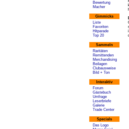
Bewertung
Macher
Gimmicks
Liste
Favoriten
Hitparade
Top 20
Sammeln
Raritäten
Remittenden
Merchandising
Beilagen
Clubausweise
Bild + Ton
Interaktiv
Forum
Gästebuch
Umfrage
Leserbriefe
Galerie
Trade Center
Specials
Das Logo