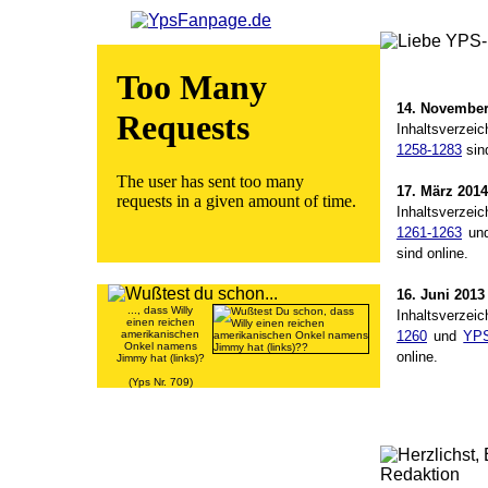
YPS Fan
14. November
Inhaltsverze
1258-1283
sind
17. März 2014
Inhaltsverze
1261-1263
un
sind online.
16. Juni 2013
..., dass Willy
Inhaltsverze
einen reichen
amerikanischen
1260
und
YPS
Onkel namens
online.
Jimmy hat (links)?
(Yps Nr. 709)