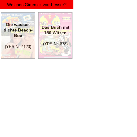
Welches Gimmick war besser?
Die wasser­
Das Buch mit
dichte Beach-
150 Witzen
Box
(YPS Nr. 878)
(YPS Nr. 1123)