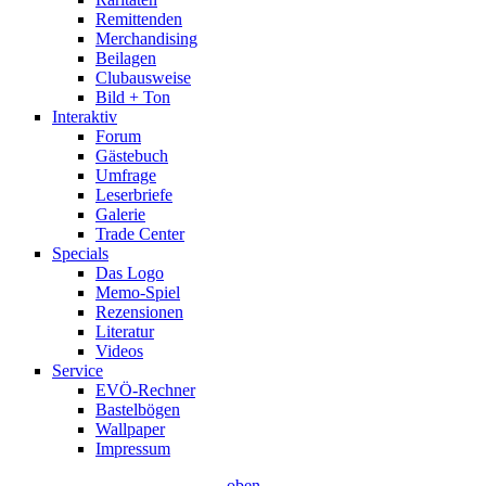
Remittenden
Merchandising
Beilagen
Clubausweise
Bild + Ton
Interaktiv
Forum
Gästebuch
Umfrage
Leserbriefe
Galerie
Trade Center
Specials
Das Logo
Memo-Spiel
Rezensionen
Literatur
Videos
Service
EVÖ-Rechner
Bastelbögen
Wallpaper
Impressum
oben