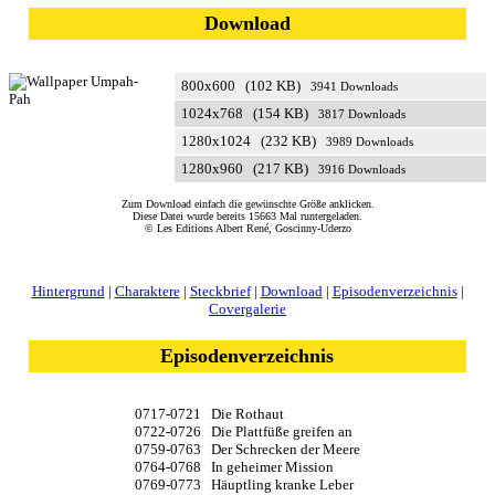
Download
800x600 (102 KB)
3941 Downloads
1024x768 (154 KB)
3817 Downloads
1280x1024 (232 KB)
3989 Downloads
1280x960 (217 KB)
3916 Downloads
Zum Download einfach die gewünschte Größe anklicken.
Diese Datei wurde bereits 15663 Mal runtergeladen.
© Les Editions Albert René, Goscinny-Uderzo
Hintergrund
|
Charaktere
|
Steckbrief
|
Download
|
Episodenverzeichnis
|
Covergalerie
Episodenverzeichnis
0717-0721 Die Rothaut
0722-0726 Die Plattfüße greifen an
0759-0763 Der Schrecken der Meere
0764-0768 In geheimer Mission
0769-0773 Häuptling kranke Leber