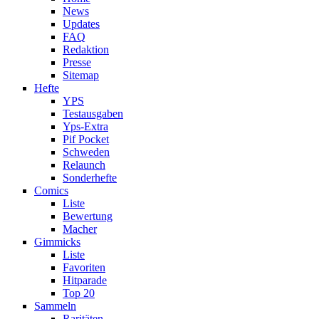
News
Updates
FAQ
Redaktion
Presse
Sitemap
Hefte
YPS
Testausgaben
Yps-Extra
Pif Pocket
Schweden
Relaunch
Sonderhefte
Comics
Liste
Bewertung
Macher
Gimmicks
Liste
Favoriten
Hitparade
Top 20
Sammeln
Raritäten