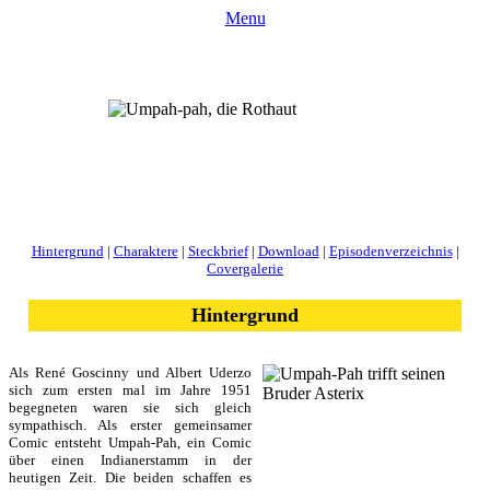
Menu
Hintergrund
|
Charaktere
|
Steckbrief
|
Download
|
Episodenverzeichnis
|
Covergalerie
Hintergrund
Als René Goscinny und Albert Uderzo
sich zum ersten mal im Jahre 1951
begegneten waren sie sich gleich
sympathisch. Als erster gemeinsamer
Comic entsteht Umpah-Pah, ein Comic
über einen Indianerstamm in der
heutigen Zeit. Die beiden schaffen es