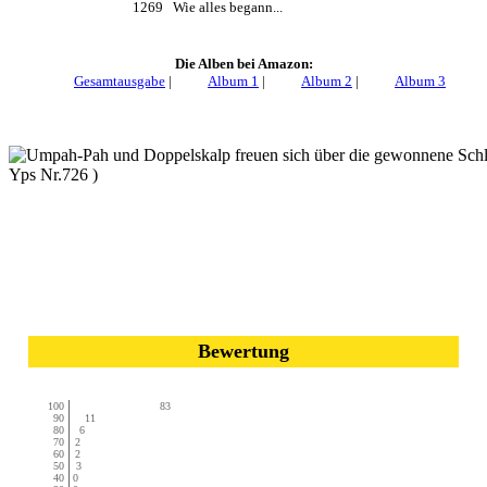
1269 Wie alles begann...
Die Alben bei Amazon:
Gesamtausgabe
|
Album 1
|
Album 2
|
Album 3
Bewertung
100
83
90
11
80
6
70
2
60
2
50
3
40
0