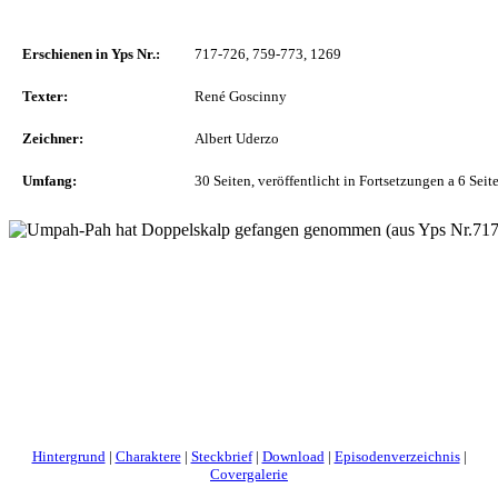
Erschienen in Yps Nr.:
717-726, 759-773, 1269
Texter:
René Goscinny
Zeichner:
Albert Uderzo
Umfang:
30 Seiten, veröffentlicht in Fortsetzungen a 6 Seit
Hintergrund
|
Charaktere
|
Steckbrief
|
Download
|
Episodenverzeichnis
|
Covergalerie