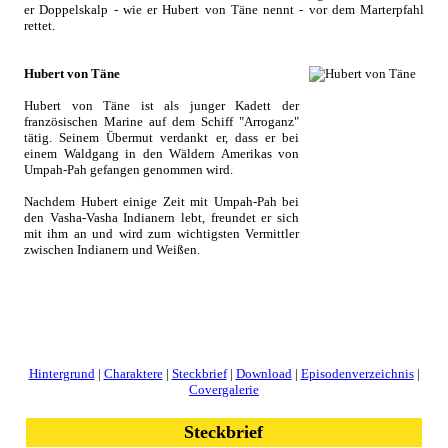
er Doppelskalp - wie er Hubert von Täne nennt - vor dem Marterpfahl
rettet.
Hubert von Täne
Hubert von Täne ist als junger Kadett der
französischen Marine auf dem Schiff "Arroganz"
tätig. Seinem Übermut verdankt er, dass er bei
einem Waldgang in den Wäldern Amerikas von
Umpah-Pah gefangen genommen wird.
Nachdem Hubert einige Zeit mit Umpah-Pah bei
den Vasha-Vasha Indianern lebt, freundet er sich
mit ihm an und wird zum wichtigsten Vermittler
zwischen Indianern und Weißen.
Hintergrund
|
Charaktere
|
Steckbrief
|
Download
|
Episodenverzeichnis
|
Covergalerie
Steckbrief