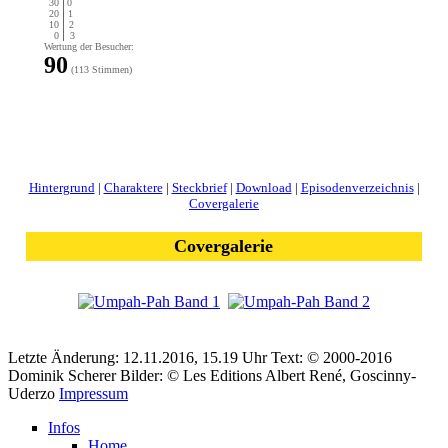
30
0
20
1
10
2
0
3
Wertung der Besucher:
90
(113 Stimmen)
Hintergrund
|
Charaktere
|
Steckbrief
|
Download
|
Episodenverzeichnis
|
Covergalerie
Covergalerie
Letzte Änderung: 12.11.2016, 15.19 Uhr
Text: © 2000-2016
Dominik Scherer
Bilder: © Les Editions Albert René, Goscinny-
Uderzo
Impressum
Infos
Home