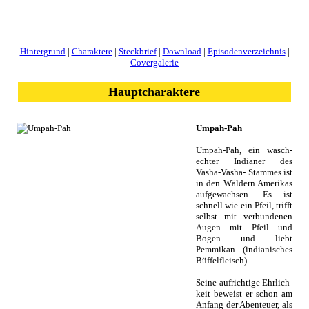
Hintergrund
|
Charaktere
|
Steckbrief
|
Download
|
Episodenverzeichnis
|
Covergalerie
Hauptcharaktere
Umpah-Pah
Umpah-Pah, ein wasch­
ech­ter Indianer des
Vasha-Vasha- Stammes ist
in den Wäldern Amerikas
aufgewachsen. Es ist
schnell wie ein Pfeil, trifft
selbst mit ver­bun­den­en
Augen mit Pfeil und
Bogen und liebt
Pemmikan (indi­an­isches
Büf­fel­fleisch).
Seine auf­rich­tige Ehr­lich­
keit beweist er schon am
Anfang der Abenteuer, als