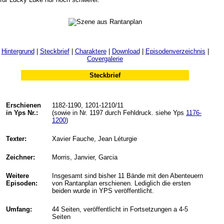
Hintergrund
|
Steckbrief
|
Charaktere
|
Download
|
Episodenverzeichnis
|
Covergalerie
Steckbrief
Erschienen
1182-1190, 1201-1210/11
in Yps Nr.:
(sowie in Nr. 1197 durch Fehldruck. siehe Yps
1176-
1200
)
Texter:
Xavier Fauche, Jean Léturgie
Zeichner:
Morris, Janvier, Garcia
Weitere
Insgesamt sind bisher 11 Bände mit den Abenteuern
Episoden:
von Rantanplan erschienen. Lediglich die ersten
beiden wurde in YPS veröffentlicht.
Umfang:
44 Seiten, veröffentlicht in Fortsetzungen a 4-5
Seiten