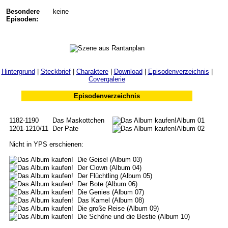
Besondere
keine
Episoden:
Hintergrund
|
Steckbrief
|
Charaktere
|
Download
|
Episodenverzeichnis
|
Covergalerie
Episodenverzeichnis
1182-1190
Das Maskottchen
Album 01
1201-1210/11
Der Pate
Album 02
Nicht in YPS erschienen:
Die Geisel (Album 03)
Der Clown (Album 04)
Der Flüchtling (Album 05)
Der Bote (Album 06)
Die Genies (Album 07)
Das Kamel (Album 08)
Die große Reise (Album 09)
Die Schöne und die Bestie (Album 10)