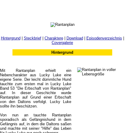
Menu
Hintergrund
|
Steckbrief
|
Charaktere
|
Download
|
Episodenverzeichnis
|
Covergalerie
Hintergrund
Mit Rantanplan erhielt ein
Nebencharakter aus Lucky Luke eine
eigene Serie. Der leicht dümmliche Hund
tauchte zum ersten mal in Lucky Luke
Band 53 "Die Erbschaft von Rantanplan"
auf. In dieser Geschichte wurde
Rantanplan auf Grund einer Erbschaft
von den Daltons verfolgt. Lucky Luke
sollte ihn beschützen.
Von nun an tauchte Rantanplan
sporadisch als Gefängnishund in dem
Gefängnis auf, in dem die Daltons saßen
und machte mit seiner "Hilfe" das Leben
für Lucky Luke nur noch schwerer.