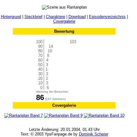
Hintergrund
|
Steckbrief
|
Charaktere
|
Download
|
Episodenverzeichnis
|
Covergalerie
Bewertung
100
103
90
14
80
10
70
8
60
4
50
3
40
1
30
3
20
2
10
3
0
6
Wertung der Besucher:
86
(157 Stimmen)
Covergalerie
Letzte Änderung: 20.01.2004, 01.43 Uhr
Text: © 2003 YpsFanpage.de by
Dominik Scherer