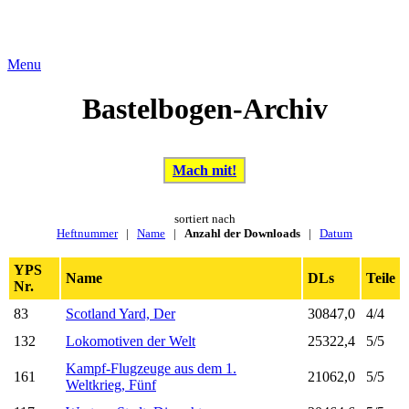
Menu
Bastelbogen-Archiv
Mach mit!
sortiert nach
Heftnummer
|
Name
|
Anzahl der Downloads
|
Datum
YPS
Name
DLs
Teile
Nr.
83
Scotland Yard, Der
30847,0
4/4
132
Lokomotiven der Welt
25322,4
5/5
Kampf-Flugzeuge aus dem 1.
161
21062,0
5/5
Weltkrieg, Fünf