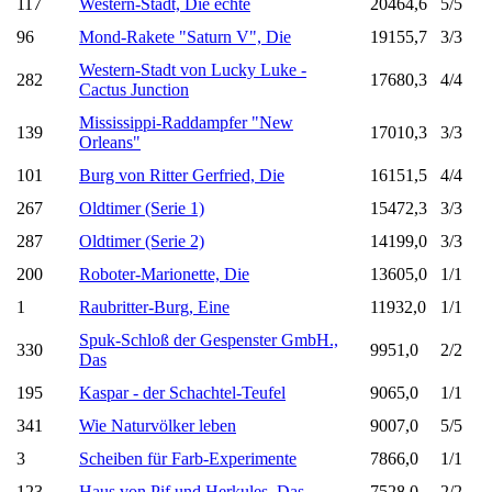
117
Western-Stadt, Die echte
20464,6
5/5
96
Mond-Rakete "Saturn V", Die
19155,7
3/3
Western-Stadt von Lucky Luke -
282
17680,3
4/4
Cactus Junction
Mississippi-Raddampfer "New
139
17010,3
3/3
Orleans"
101
Burg von Ritter Gerfried, Die
16151,5
4/4
267
Oldtimer (Serie 1)
15472,3
3/3
287
Oldtimer (Serie 2)
14199,0
3/3
200
Roboter-Marionette, Die
13605,0
1/1
1
Raubritter-Burg, Eine
11932,0
1/1
Spuk-Schloß der Gespenster GmbH.,
330
9951,0
2/2
Das
195
Kaspar - der Schachtel-Teufel
9065,0
1/1
341
Wie Naturvölker leben
9007,0
5/5
3
Scheiben für Farb-Experimente
7866,0
1/1
123
Haus von Pif und Herkules, Das
7528,0
2/2