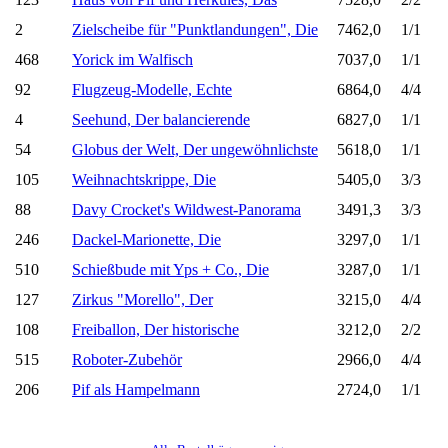
2
Zielscheibe für "Punktlandungen", Die
7462,0
1/1
468
Yorick im Walfisch
7037,0
1/1
92
Flugzeug-Modelle, Echte
6864,0
4/4
4
Seehund, Der balancierende
6827,0
1/1
54
Globus der Welt, Der ungewöhnlichste
5618,0
1/1
105
Weihnachtskrippe, Die
5405,0
3/3
88
Davy Crocket's Wildwest-Panorama
3491,3
3/3
246
Dackel-Marionette, Die
3297,0
1/1
510
Schießbude mit Yps + Co., Die
3287,0
1/1
127
Zirkus "Morello", Der
3215,0
4/4
108
Freiballon, Der historische
3212,0
2/2
515
Roboter-Zubehör
2966,0
4/4
206
Pif als Hampelmann
2724,0
1/1