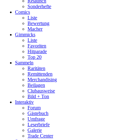
Relaunch
Sonderhefte
Comics
Liste
Bewertung
Macher
Gimmicks
Liste
Favoriten
Hitparade
Top 20
Sammeln
Raritäten
Remittenden
Merchandising
Beilagen
Clubausweise
Bild + Ton
Interaktiv
Forum
Gästebuch
Umfrage
Leserbriefe
Galerie
Trade Center