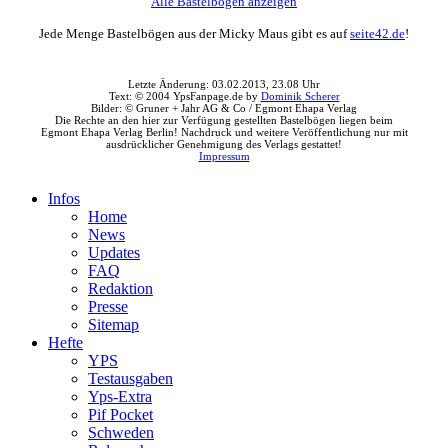
Alle Bastelbögen anzeigen
Jede Menge Bastelbögen aus der Micky Maus gibt es auf
seite42.de
!
Letzte Änderung: 03.02.2013, 23.08 Uhr
Text: © 2004 YpsFanpage.de by
Dominik Scherer
Bilder: © Gruner + Jahr AG & Co / Egmont Ehapa Verlag
Die Rechte an den hier zur Verfügung gestellten Bastelbögen liegen beim
Egmont Ehapa Verlag Berlin! Nachdruck und weitere Veröffentlichung nur mit
ausdrücklicher Genehmigung des Verlags gestattet!
Impressum
Infos
Home
News
Updates
FAQ
Redaktion
Presse
Sitemap
Hefte
YPS
Testausgaben
Yps-Extra
Pif Pocket
Schweden