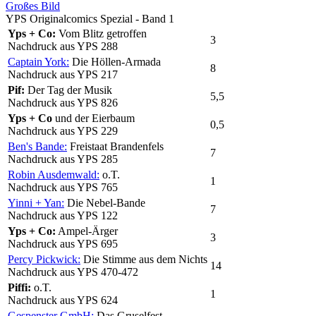
Großes Bild
YPS Originalcomics Spezial - Band 1
Yps + Co:
Vom Blitz getroffen
3
Nachdruck aus YPS 288
Captain York:
Die Höllen-Armada
8
Nachdruck aus YPS 217
Pif:
Der Tag der Musik
5,5
Nachdruck aus YPS 826
Yps + Co
und der Eierbaum
0,5
Nachdruck aus YPS 229
Ben's Bande:
Freistaat Brandenfels
7
Nachdruck aus YPS 285
Robin Ausdemwald:
o.T.
1
Nachdruck aus YPS 765
Yinni + Yan:
Die Nebel-Bande
7
Nachdruck aus YPS 122
Yps + Co:
Ampel-Ärger
3
Nachdruck aus YPS 695
Percy Pickwick:
Die Stimme aus dem Nichts
14
Nachdruck aus YPS 470-472
Piffi:
o.T.
1
Nachdruck aus YPS 624
Gespenster GmbH:
Das Gruselfest