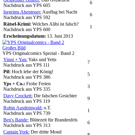
6
Nachdruck aus YPS 605
Isegrims Abenteuer:
Ausflug bei Nacht
6
Nachdruck aus YPS 592
Rätsel-Krimi:
Welches Alibi ist falsch?
1
Nachdruck aus YPS 600
Erscheinungsdatum:
13. Juni 2013
Großes Bild
YPS Originalcomics Spezial - Band 2
Yinni + Yan:
Yaks und Yetis
7
Nachdruck aus YPS 111
Pif:
Hoch lebe der König!
5
Nachdruck aus YPS 386
Yps + Co.:
Frohe Ferien
3
Nachdruck aus YPS 335
Davy Crockett:
Die falschen Gesichter
9
Nachdruck aus YPS 119
Robin Ausdemwald:
o.T.
1
Nachdruck aus YPS 739
Ben's Bande:
Blütezeit für Brandenfels
6
Nachdruck aus YPS 313
Captain York:
Der dritte Mond
8