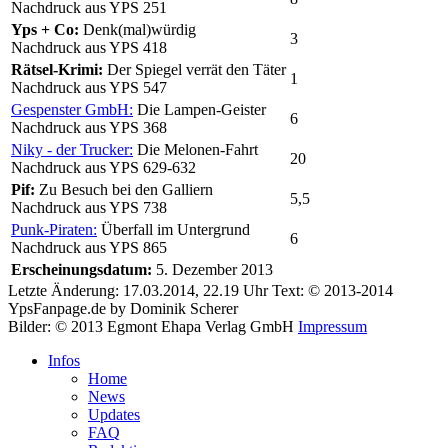
Nachdruck aus YPS 251
Yps + Co:
Denk(mal)würdig
3
Nachdruck aus YPS 418
Rätsel-Krimi:
Der Spiegel verrät den Täter
1
Nachdruck aus YPS 547
Gespenster GmbH:
Die Lampen-Geister
6
Nachdruck aus YPS 368
Niky - der Trucker:
Die Melonen-Fahrt
20
Nachdruck aus YPS 629-632
Pif:
Zu Besuch bei den Galliern
5,5
Nachdruck aus YPS 738
Punk-Piraten:
Überfall im Untergrund
6
Nachdruck aus YPS 865
Erscheinungsdatum:
5. Dezember 2013
Letzte Änderung: 17.03.2014, 22.19 Uhr
Text: © 2013-2014
YpsFanpage.de by Dominik Scherer
Bilder: © 2013 Egmont Ehapa Verlag GmbH
Impressum
Infos
Home
News
Updates
FAQ