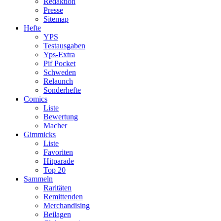
Redaktion
Presse
Sitemap
Hefte
YPS
Testausgaben
Yps-Extra
Pif Pocket
Schweden
Relaunch
Sonderhefte
Comics
Liste
Bewertung
Macher
Gimmicks
Liste
Favoriten
Hitparade
Top 20
Sammeln
Raritäten
Remittenden
Merchandising
Beilagen