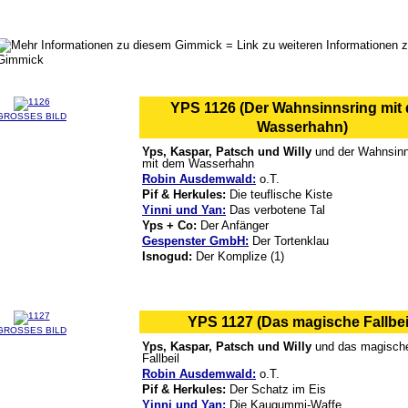
= Link zu weiteren Informationen 
Gimmick
YPS 1126 (Der Wahnsinnsring mit
GROSSES BILD
Wasserhahn)
Yps, Kaspar, Patsch und Willy
und der Wahnsinn
mit dem Wasserhahn
Robin Ausdemwald:
o.T.
Pif & Herkules:
Die teuflische Kiste
Yinni und Yan:
Das verbotene Tal
Yps + Co:
Der Anfänger
Gespenster GmbH:
Der Tortenklau
Isnogud:
Der Komplize (1)
YPS 1127 (Das magische Fallbei
GROSSES BILD
Yps, Kaspar, Patsch und Willy
und das magisch
Fallbeil
Robin Ausdemwald:
o.T.
Pif & Herkules:
Der Schatz im Eis
Yinni und Yan:
Die Kaugummi-Waffe