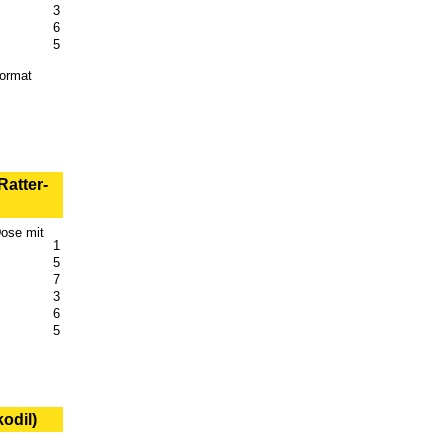
3
6
5
format
atter-
ose mit
1
5
7
3
6
5
odil)