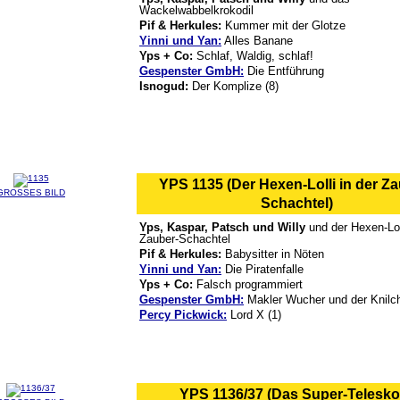
Wackelwabbelkrokodil
Pif & Herkules:
Kummer mit der Glotze
Yinni und Yan:
Alles Banane
Yps + Co:
Schlaf, Waldig, schlaf!
Gespenster GmbH:
Die Entführung
Isnogud:
Der Komplize (8)
YPS 1135 (Der Hexen-Lolli in der Za
GROSSES BILD
Schachtel)
Yps, Kaspar, Patsch und Willy
und der Hexen-Loll
Zauber-Schachtel
Pif & Herkules:
Babysitter in Nöten
Yinni und Yan:
Die Piratenfalle
Yps + Co:
Falsch programmiert
Gespenster GmbH:
Makler Wucher und der Knilc
Percy Pickwick:
Lord X (1)
YPS 1136/37 (Das Super-Telesko