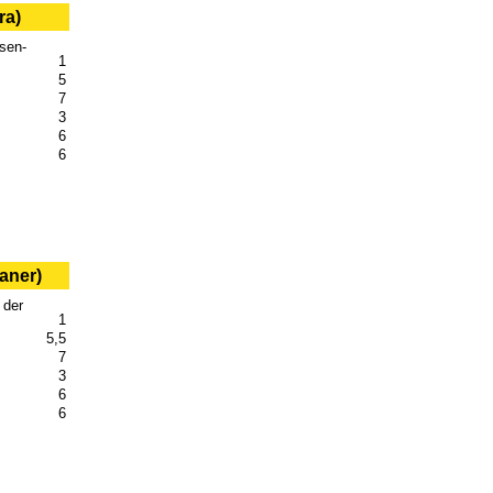
ra)
sen-
1
5
7
3
6
6
aner)
 der
1
5,5
7
3
6
6