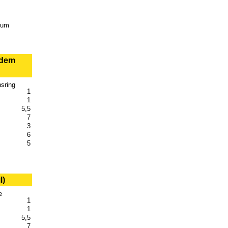
zum
 dem
sring
1
1
5,5
7
3
6
5
l)
e
1
1
5,5
7