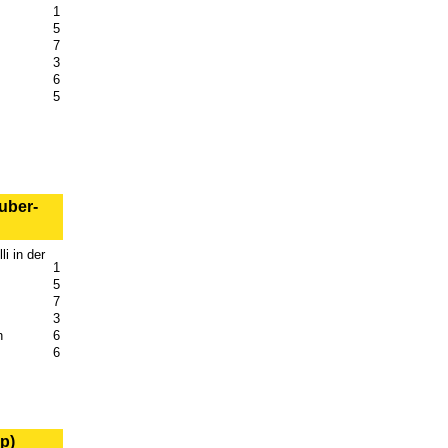
1
5
7
3
6
5
uber-
i in der
1
5
7
3
h
6
6
p)