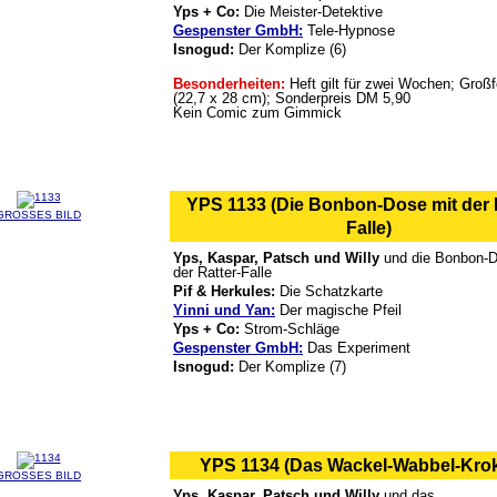
Yps + Co:
Die Meister-Detektive
Gespenster GmbH:
Tele-Hypnose
Isnogud:
Der Komplize (6)
Besonderheiten:
Heft gilt für zwei Wochen; Groß
(22,7 x 28 cm); Sonderpreis DM 5,90
Kein Comic zum Gimmick
YPS 1133 (Die Bonbon-Dose mit der R
GROSSES BILD
Falle)
Yps, Kaspar, Patsch und Willy
und die Bonbon-D
der Ratter-Falle
Pif & Herkules:
Die Schatzkarte
Yinni und Yan:
Der magische Pfeil
Yps + Co:
Strom-Schläge
Gespenster GmbH:
Das Experiment
Isnogud:
Der Komplize (7)
YPS 1134 (Das Wackel-Wabbel-Krok
GROSSES BILD
Yps, Kaspar, Patsch und Willy
und das