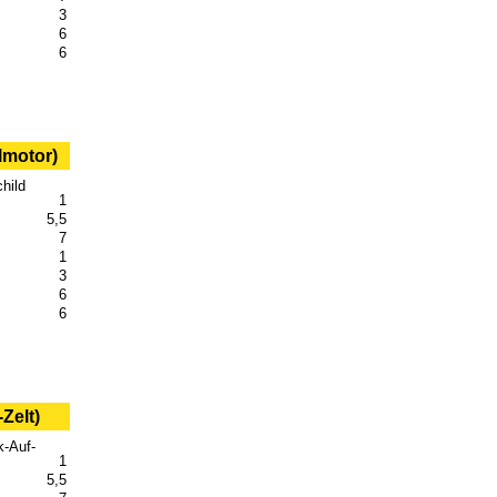
3
6
6
lmotor)
hild
1
5,5
7
1
3
6
6
Zelt)
k-Auf-
1
5,5