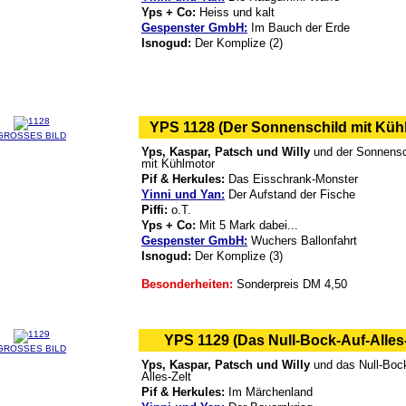
Yps + Co:
Heiss und kalt
Gespenster GmbH:
Im Bauch der Erde
Isnogud:
Der Komplize (2)
YPS 1128 (Der Sonnenschild mit Küh
GROSSES BILD
Yps, Kaspar, Patsch und Willy
und der Sonnensc
mit Kühlmotor
Pif & Herkules:
Das Eisschrank-Monster
Yinni und Yan:
Der Aufstand der Fische
Piffi:
o.T.
Yps + Co:
Mit 5 Mark dabei...
Gespenster GmbH:
Wuchers Ballonfahrt
Isnogud:
Der Komplize (3)
Besonderheiten:
Sonderpreis DM 4,50
YPS 1129 (Das Null-Bock-Auf-Alles-
GROSSES BILD
Yps, Kaspar, Patsch und Willy
und das Null-Boc
Alles-Zelt
Pif & Herkules:
Im Märchenland