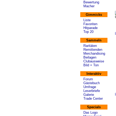
Bewertung
Macher
Gimmicks
Liste
Favoriten
Hitparade
Top 20
Sammeln
Raritäten
Remittenden
Merchandising
Beilagen
Clubausweise
Bild + Ton
Interaktiv
Forum
Gästebuch
Umfrage
Leserbriefe
Galerie
Trade Center
Specials
Das Logo