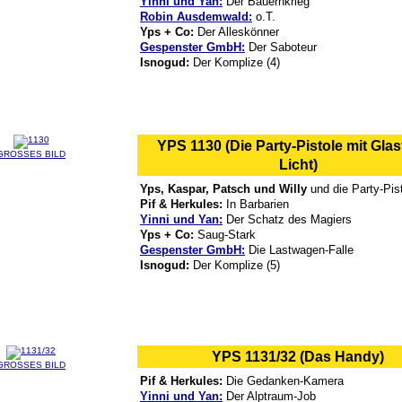
Yinni und Yan:
Der Bauernkrieg
Robin Ausdemwald:
o.T.
Yps + Co:
Der Alleskönner
Gespenster GmbH:
Der Saboteur
Isnogud:
Der Komplize (4)
YPS 1130 (Die Party-Pistole mit Glas
GROSSES BILD
Licht)
Yps, Kaspar, Patsch und Willy
und die Party-Pis
Pif & Herkules:
In Barbarien
Yinni und Yan:
Der Schatz des Magiers
Yps + Co:
Saug-Stark
Gespenster GmbH:
Die Lastwagen-Falle
Isnogud:
Der Komplize (5)
YPS 1131/32 (Das Handy)
GROSSES BILD
Pif & Herkules:
Die Gedanken-Kamera
Yinni und Yan:
Der Alptraum-Job