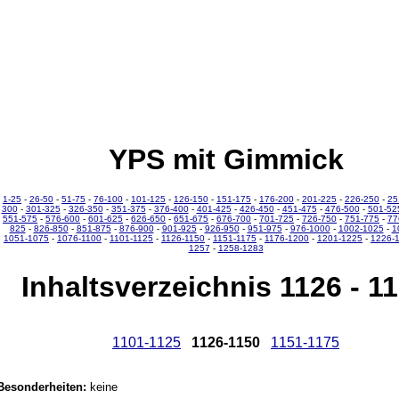
YPS mit Gimmick
1-25
-
26-50
-
51-75
-
76-100
-
101-125
-
126-150
-
151-175
-
176-200
-
201-225
-
226-250
-
25
300
-
301-325
-
326-350
-
351-375
-
376-400
-
401-425
-
426-450
-
451-475
-
476-500
-
501-52
551-575
-
576-600
-
601-625
-
626-650
-
651-675
-
676-700
-
701-725
-
726-750
-
751-775
-
77
825
-
826-850
-
851-875
-
876-900
-
901-925
-
926-950
-
951-975
-
976-1000
-
1002-1025
-
1
1051-1075
-
1076-1100
-
1101-1125
-
1126-1150
-
1151-1175
-
1176-1200
-
1201-1225
-
1226-
1257
-
1258-1283
Inhaltsverzeichnis 1126 - 1
1101-1125
1126-1150
1151-1175
Besonderheiten:
keine