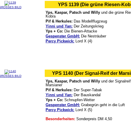
YPS 1139 (Die grüne Riesen-Kob
GROSSES BILD
Yps, Kaspar, Patsch und Willy
und die grüne Rie
Kobra
Pif & Herkules:
Das Modellflugzeug
Yinni und Yan:
Der Zeitungskrieg
Yps + Co:
Die Bienen-Attacke
Gespenster GmbH:
Die Nesträuber
Percy Pickwick:
Lord X (4)
YPS 1140 (Der Signal-Reif der Marsi
GROSSES BILD
Yps, Kaspar, Patsch und Willy
und der Signalreif
Marsianer
Pif & Herkules:
Der Super-Tabak
Yinni und Yan:
Der Bauskandal
Yps + Co:
Schnupfen-Wetter
Gespenster GmbH:
Grabegrün geht in die Luft
Percy Pickwick:
Lord X (5)
Besonderheiten:
Sonderpreis DM 4,50