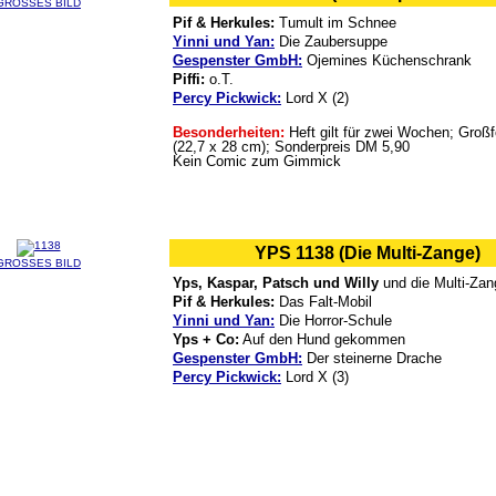
GROSSES BILD
Pif & Herkules:
Tumult im Schnee
Yinni und Yan:
Die Zaubersuppe
Gespenster GmbH:
Ojemines Küchenschrank
Piffi:
o.T.
Percy Pickwick:
Lord X (2)
Besonderheiten:
Heft gilt für zwei Wochen; Groß
(22,7 x 28 cm); Sonderpreis DM 5,90
Kein Comic zum Gimmick
YPS 1138 (Die Multi-Zange)
GROSSES BILD
Yps, Kaspar, Patsch und Willy
und die Multi-Zan
Pif & Herkules:
Das Falt-Mobil
Yinni und Yan:
Die Horror-Schule
Yps + Co:
Auf den Hund gekommen
Gespenster GmbH:
Der steinerne Drache
Percy Pickwick:
Lord X (3)