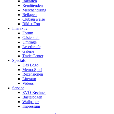
Raritäten
Remittenden
Merchandising
Beilagen
Clubausweise
Bild + Ton
Interaktiv
Forum
Gästebuch
Umfrage
Leserbriefe
Galerie
Trade Center
Specials
Das Logo
Memo-Spiel
Rezensionen
Literatur
Videos
Service
EVÖ-Rechner
Bastelbögen
Wallpaper
Impressum