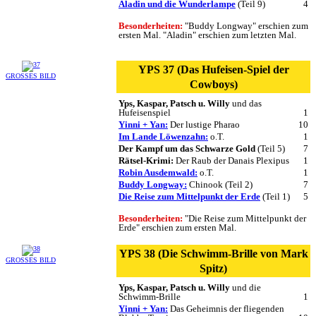
Aladin und die Wunderlampe
(Teil 9)
4
Besonderheiten:
"Buddy Longway" erschien zum
ersten Mal. "Aladin" erschien zum letzten Mal.
YPS 37 (Das Hufeisen-Spiel der
GROSSES BILD
Cowboys)
Yps, Kaspar, Patsch u. Willy
und das
Hufeisenspiel
1
Yinni + Yan:
Der lustige Pharao
10
Im Lande Löwenzahn:
o.T.
1
Der Kampf um das Schwarze Gold
(Teil 5)
7
Rätsel-Krimi:
Der Raub der Danais Plexipus
1
Robin Ausdemwald:
o.T.
1
Buddy Longway:
Chinook (Teil 2)
7
Die Reise zum Mittelpunkt der Erde
(Teil 1)
5
Besonderheiten:
"Die Reise zum Mittelpunkt der
Erde" erschien zum ersten Mal.
YPS 38 (Die Schwimm-Brille von Mark
GROSSES BILD
Spitz)
Yps, Kaspar, Patsch u. Willy
und die
Schwimm-Brille
1
Yinni + Yan:
Das Geheimnis der fliegenden