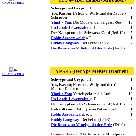
GROSSES BILD
Schwyps und Gryps:
o.T.
1
Yps, Kaspar, Patsch u. Willy
und der Zauber-
Schrauber
1
Yinni + Yan:
Die Monster der Sargasso-See
10
Im Lande Löwenzahn:
o.T.
1
Der Kampf um das Schwarze Gold
(Teil 12)
7
Robin Ausdemwald:
o.T.
1
Buddy Longway:
Der Feind (Teil 2)
7
Die Reise zum Mittelpunkt der Erde
(Teil 8)
5
YPS 45 (Der Yps-Meister-Drachen)
GROSSES BILD
Schwyps und Gryps:
o.T.
1
Yps, Kaspar, Patsch u. Willy
und der Yps-
Meister-Drachen
1
Yinni + Yan:
Yorick geht in die Luft
10
Im Lande Löwenzahn:
o.T.
1
Der Kampf um das Schwarze Gold
(Teil 13)
7
Rätsel-Krimi:
Betrug beim Poker-Spiel
1
Robin Ausdemwald:
o.T.
1
Buddy Longway:
Der Feind (Teil 3)
7
Die Reise zum Mittelpunkt der Erde
(Teil 9)
4
Besonderheiten:
"Die Reise zum Mittelpunkt der