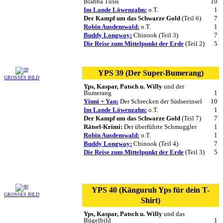
Blahba Tussi
10
Im Lande Löwenzahn:
o.T.
1
Der Kampf um das Schwarze Gold
(Teil 6)
7
Robin Ausdemwald:
o.T.
1
Buddy Longway:
Chinook (Teil 3)
7
Die Reise zum Mittelpunkt der Erde
(Teil 2)
5
YPS 39 (Der Super-Bumerang)
GROSSES BILD
Yps, Kaspar, Patsch u. Willy
und der
Bumerang
1
Yinni + Yan:
Der Schrecken der Südseeinsel
10
Im Lande Löwenzahn:
o.T.
1
Der Kampf um das Schwarze Gold
(Teil 7)
7
Rätsel-Krimi:
Der überführte Schmuggler
1
Robin Ausdemwald:
o.T.
1
Buddy Longway:
Chinook (Teil 4)
7
Die Reise zum Mittelpunkt der Erde
(Teil 3)
5
YPS 40 (Känguruh Yps für dein T-
GROSSES BILD
Shirt)
Yps, Kaspar, Patsch u. Willy
und das
Bügelbild
1