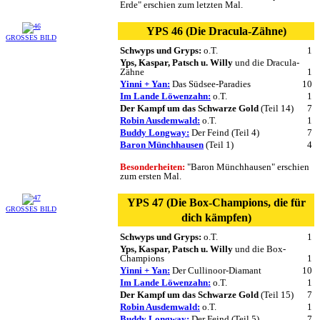
Erde" erschien zum letzten Mal.
YPS 46 (Die Dracula-Zähne)
GROSSES BILD
Schwyps und Gryps:
o.T.
1
Yps, Kaspar, Patsch u. Willy
und die Dracula-
Zähne
1
Yinni + Yan:
Das Südsee-Paradies
10
Im Lande Löwenzahn:
o.T.
1
Der Kampf um das Schwarze Gold
(Teil 14)
7
Robin Ausdemwald:
o.T.
1
Buddy Longway:
Der Feind (Teil 4)
7
Baron Münchhausen
(Teil 1)
4
Besonderheiten:
"Baron Münchhausen" erschien
zum ersten Mal.
YPS 47 (Die Box-Champions, die für
GROSSES BILD
dich kämpfen)
Schwyps und Gryps:
o.T.
1
Yps, Kaspar, Patsch u. Willy
und die Box-
Champions
1
Yinni + Yan:
Der Cullinoor-Diamant
10
Im Lande Löwenzahn:
o.T.
1
Der Kampf um das Schwarze Gold
(Teil 15)
7
Robin Ausdemwald:
o.T.
1
Buddy Longway:
Der Feind (Teil 5)
7