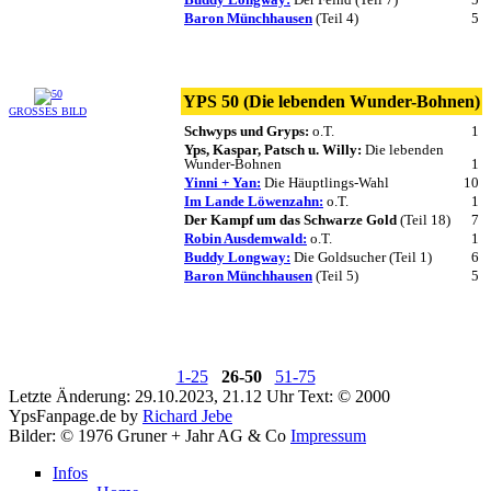
Baron Münchhausen
(Teil 4)
5
YPS 50 (Die lebenden Wunder-Bohnen)
GROSSES BILD
Schwyps und Gryps:
o.T.
1
Yps, Kaspar, Patsch u. Willy:
Die lebenden
Wunder-Bohnen
1
Yinni + Yan:
Die Häuptlings-Wahl
10
Im Lande Löwenzahn:
o.T.
1
Der Kampf um das Schwarze Gold
(Teil 18)
7
Robin Ausdemwald:
o.T.
1
Buddy Longway:
Die Goldsucher (Teil 1)
6
Baron Münchhausen
(Teil 5)
5
1-25
26-50
51-75
Letzte Änderung: 29.10.2023, 21.12 Uhr
Text: © 2000
YpsFanpage.de by
Richard Jebe
Bilder: © 1976 Gruner + Jahr AG & Co
Impressum
Infos