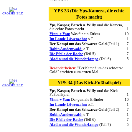
YPS 33 (Die Yps-Kamera, die echte
GROSSES BILD
Fotos macht)
Yps, Kaspar, Patsch u. Willy
und die Kamera,
die echte Fotos macht
1
Yinni + Yan:
Was für ein Zirkus
10
Im Lande Löwenzahn:
o.T.
1
Der Kampf um das Schwarze Gold
(Teil 1)
7
Robin Ausdemwald:
o.T.
1
Die Pfeile der Rache
(Teil 5)
7
Aladin und die Wunderlampe
(Teil 6)
5
Besonderheiten:
"Der Kampf um das schwarze
Gold" erschien zum ersten Mal.
YPS 34 (Das Kick-Fußballspiel)
GROSSES BILD
Yps, Kaspar, Patsch u. Willy
und das Kick-
Fußballspiel
1
Yinni + Yan:
Der geniale Erfinder
10
Im Lande Löwenzahn:
o.T.
1
Der Kampf um das Schwarze Gold
(Teil 2)
7
Robin Ausdemwald:
o.T.
1
Die Pfeile der Rache
(Teil 6)
7
Aladin und die Wunderlampe
(Teil 7)
5