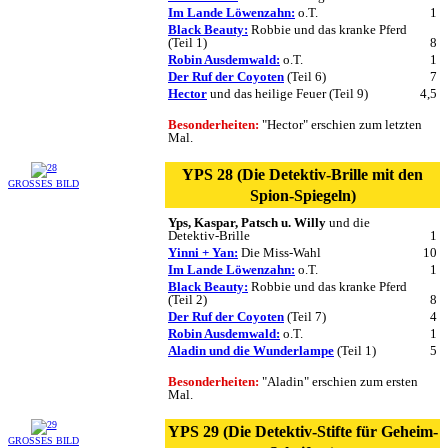
Im Lande Löwenzahn:
o.T.
1
Black Beauty:
Robbie und das kranke Pferd
(Teil 1)
8
Robin Ausdemwald:
o.T.
1
Der Ruf der Coyoten
(Teil 6)
7
Hector
und das heilige Feuer (Teil 9)
4,5
Besonderheiten:
"Hector" erschien zum letzten
Mal.
YPS 28 (Die Detektiv-Brille mit den
GROSSES BILD
Spion-Spiegeln)
Yps, Kaspar, Patsch u. Willy
und die
Detektiv-Brille
1
Yinni + Yan:
Die Miss-Wahl
10
Im Lande Löwenzahn:
o.T.
1
Black Beauty:
Robbie und das kranke Pferd
(Teil 2)
8
Der Ruf der Coyoten
(Teil 7)
4
Robin Ausdemwald:
o.T.
1
Aladin und die Wunderlampe
(Teil 1)
5
Besonderheiten:
"Aladin" erschien zum ersten
Mal.
YPS 29 (Die Detektiv-Stifte für Geheim-
GROSSES BILD