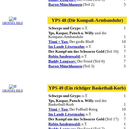
Baron Münchhausen
(Teil 2)
5
YPS 48 (Die Kompaß-Armbanduhr)
GROSSES BILD
Schwyps und Gryps:
o.T.
1
Yps, Kaspar, Patsch u. Willy
und die
Kompass-Armbanduhr
1
Yinni + Yan:
Der große Bluff
10
Im Lande Löwenzahn:
o.T.
1
Der Kampf um das Schwarze Gold
(Teil 16)
7
Robin Ausdemwald:
o.T.
1
Buddy Longway:
Der Feind (Teil 6)
7
Baron Münchhausen
(Teil 3)
5
YPS 49 (Ein richtiger Basketball-Korb)
GROSSES BILD
Schwyps und Gryps:
o.T.
1
Yps, Kaspar, Patsch u. Willy
und der
Basketball-Korb
1
Yinni + Yan:
Der Fußball-Krieg
10
Im Lande Löwenzahn:
o.T.
1
Der Kampf um das Schwarze Gold
(Teil 17)
7
Robin Ausdemwald:
o.T.
1
Buddy Longway:
Der Feind (Teil 7)
5