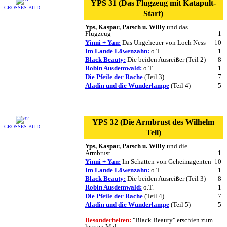
YPS 31 (Das Flugzeug mit Katapult-
GROSSES BILD
Start)
Yps, Kaspar, Patsch u. Willy
und das
Flugzeug
1
Yinni + Yan:
Das Ungeheuer von Loch Ness
10
Im Lande Löwenzahn:
o.T.
1
Black Beauty:
Die beiden Ausreißer (Teil 2)
8
Robin Ausdemwald:
o.T.
1
Die Pfeile der Rache
(Teil 3)
7
Aladin und die Wunderlampe
(Teil 4)
5
YPS 32 (Die Armbrust des Wilhelm
GROSSES BILD
Tell)
Yps, Kaspar, Patsch u. Willy
und die
Armbrust
1
Yinni + Yan:
Im Schatten von Geheimagenten
10
Im Lande Löwenzahn:
o.T.
1
Black Beauty:
Die beiden Ausreißer (Teil 3)
8
Robin Ausdemwald:
o.T.
1
Die Pfeile der Rache
(Teil 4)
7
Aladin und die Wunderlampe
(Teil 5)
5
Besonderheiten:
"Black Beauty" erschien zum
letzten Mal.