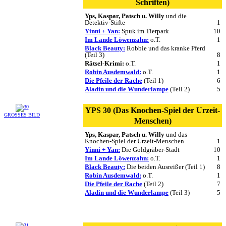
Schriften)
Yps, Kaspar, Patsch u. Willy
und die
Detektiv-Stifte
1
Yinni + Yan:
Spuk im Tierpark
10
Im Lande Löwenzahn:
o.T.
1
Black Beauty:
Robbie und das kranke Pferd
(Teil 3)
8
Rätsel-Krimi:
o.T.
1
Robin Ausdemwald:
o.T.
1
Die Pfeile der Rache
(Teil 1)
6
Aladin und die Wunderlampe
(Teil 2)
5
YPS 30 (Das Knochen-Spiel der Urzeit-
GROSSES BILD
Menschen)
Yps, Kaspar, Patsch u. Willy
und das
Knochen-Spiel der Urzeit-Menschen
1
Yinni + Yan:
Die Goldgräber-Stadt
10
Im Lande Löwenzahn:
o.T.
1
Black Beauty:
Die beiden Ausreißer (Teil 1)
8
Robin Ausdemwald:
o.T.
1
Die Pfeile der Rache
(Teil 2)
7
Aladin und die Wunderlampe
(Teil 3)
5