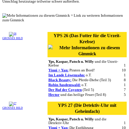
Umschlag heutzutage teilweise schwer auftreiben.
= Link zu weiteren Informationen
zum Gimmick
YPS 26 (Das Futter für die Urzeit-
GROSSES BILD
Krebse)
Yps, Kaspar, Patsch u. Willy
und die Urzeit-
Krebse
1
Yinni + Yan:
Piraten an Bord!
10
Im Lande Löwenzahn:
o.T.
1
Black Beauty:
Die Pferde-Diebe (Teil 3)
8
Robin Ausdemwald:
o.T.
1
Der Ruf der Coyoten
(Teil 5)
7
Hector
und das heilige Feuer (Teil 8)
5
YPS 27 (Die Detektiv-Uhr mit
GROSSES BILD
Geheimfach)
Yps, Kaspar, Patsch u. Willy
und die
Detektiv-Uhr
1
Yinni + Yan:
Die Entführung
10