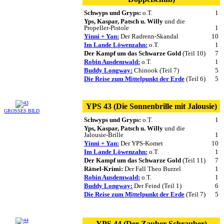
Schwyps und Gryps:
o.T.
1
Yps, Kaspar, Patsch u. Willy
und die
Propeller-Pistole
1
Yinni + Yan:
Der Radrenn-Skandal
10
Im Lande Löwenzahn:
o.T.
1
Der Kampf um das Schwarze Gold
(Teil 10)
7
Robin Ausdemwald:
o.T.
1
Buddy Longway:
Chinook (Teil 7)
5
Die Reise zum Mittelpunkt der Erde
(Teil 6)
5
YPS 43 (Die Sonnenbrille mit Jalousie)
GROSSES BILD
Schwyps und Gryps:
o.T.
1
Yps, Kaspar, Patsch u. Willy
und die
Jalousie-Brille
1
Yinni + Yan:
Der YPS-Komet
10
Im Lande Löwenzahn:
o.T.
1
Der Kampf um das Schwarze Gold
(Teil 11)
7
Rätsel-Krimi:
Der Fall Theo Burzel
1
Robin Ausdemwald:
o.T.
1
Buddy Longway:
Der Feind (Teil 1)
6
Die Reise zum Mittelpunkt der Erde
(Teil 7)
5
YPS 44 (Der Zauber-Schrauber)