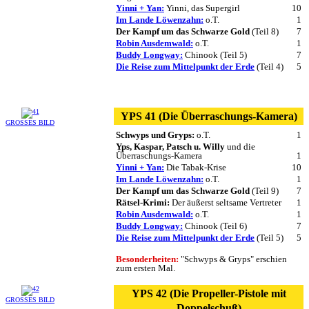
Yinni + Yan:
Yinni, das Supergirl
10
Im Lande Löwenzahn:
o.T.
1
Der Kampf um das Schwarze Gold
(Teil 8)
7
Robin Ausdemwald:
o.T.
1
Buddy Longway:
Chinook (Teil 5)
7
Die Reise zum Mittelpunkt der Erde
(Teil 4)
5
YPS 41 (Die Überraschungs-Kamera)
GROSSES BILD
Schwyps und Gryps:
o.T.
1
Yps, Kaspar, Patsch u. Willy
und die
Überraschungs-Kamera
1
Yinni + Yan:
Die Tabak-Krise
10
Im Lande Löwenzahn:
o.T.
1
Der Kampf um das Schwarze Gold
(Teil 9)
7
Rätsel-Krimi:
Der äußerst seltsame Vertreter
1
Robin Ausdemwald:
o.T.
1
Buddy Longway:
Chinook (Teil 6)
7
Die Reise zum Mittelpunkt der Erde
(Teil 5)
5
Besonderheiten:
"Schwyps & Gryps" erschien
zum ersten Mal.
YPS 42 (Die Propeller-Pistole mit
GROSSES BILD
Doppelschuß)