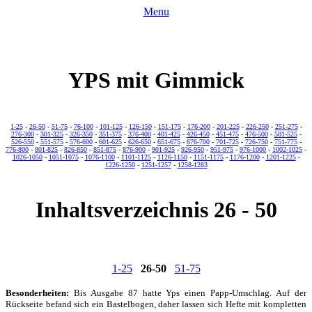
Menu
YPS mit Gimmick
1-25
-
26-50
-
51-75
-
76-100
-
101-125
-
126-150
-
151-175
-
176-200
-
201-225
-
226-250
-
251-275
-
276-300
-
301-325
-
326-350
-
351-375
-
376-400
-
401-425
-
426-450
-
451-475
-
476-500
-
501-525
-
526-550
-
551-575
-
576-600
-
601-625
-
626-650
-
651-675
-
676-700
-
701-725
-
726-750
-
751-775
-
776-800
-
801-825
-
826-850
-
851-875
-
876-900
-
901-925
-
926-950
-
951-975
-
976-1000
-
1002-1025
-
1026-1050
-
1051-1075
-
1076-1100
-
1101-1125
-
1126-1150
-
1151-1175
-
1176-1200
-
1201-1225
-
1226-1250
-
1251-1257
-
1258-1283
Inhaltsverzeichnis 26 - 50
1-25
26-50
51-75
Besonderheiten:
Bis Ausgabe 87 hatte Yps einen Papp-Umschlag. Auf der
Rückseite befand sich ein Bastelbogen, daher lassen sich Hefte mit kompletten