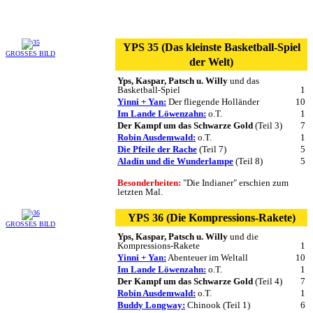
YPS 35 (Das kleinste Basketball-Spiel
GROSSES BILD
der Welt)
Yps, Kaspar, Patsch u. Willy
und das
Basketball-Spiel
1
Yinni + Yan:
Der fliegende Holländer
10
Im Lande Löwenzahn:
o.T.
1
Der Kampf um das Schwarze Gold
(Teil 3)
7
Robin Ausdemwald:
o.T.
1
Die Pfeile der Rache
(Teil 7)
5
Aladin und die Wunderlampe
(Teil 8)
5
Besonderheiten:
"Die Indianer" erschien zum
letzten Mal.
YPS 36 (Die Kompressions-Rakete)
GROSSES BILD
Yps, Kaspar, Patsch u. Willy
und die
Kompressions-Rakete
1
Yinni + Yan:
Abenteuer im Weltall
10
Im Lande Löwenzahn:
o.T.
1
Der Kampf um das Schwarze Gold
(Teil 4)
7
Robin Ausdemwald:
o.T.
1
Buddy Longway:
Chinook (Teil 1)
6