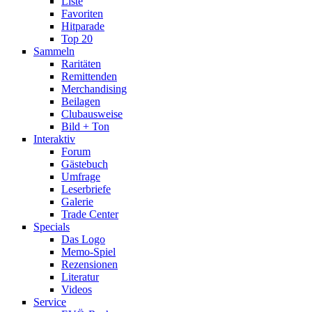
Liste
Favoriten
Hitparade
Top 20
Sammeln
Raritäten
Remittenden
Merchandising
Beilagen
Clubausweise
Bild + Ton
Interaktiv
Forum
Gästebuch
Umfrage
Leserbriefe
Galerie
Trade Center
Specials
Das Logo
Memo-Spiel
Rezensionen
Literatur
Videos
Service