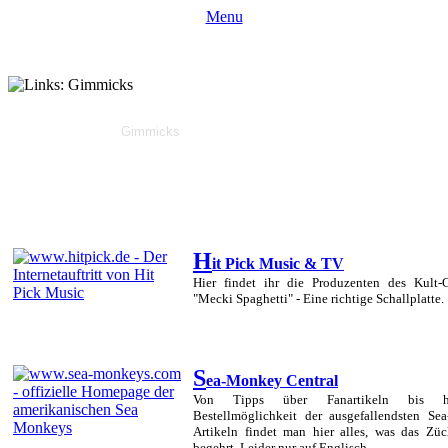
Menu
Top Links
Comics
Gimmicks
Sammeln + Kaufen
Verlage
Sonstige
H
it Pick Music & TV
Hier findet ihr die Produzenten des Kult-
"Mecki Spaghetti" - Eine richtige Schallplatte.
S
ea-Monkey Central
Von Tipps über Fanartikeln bis 
Bestellmöglichkeit der ausgefallendsten S
Artikeln findet man hier alles, was das Züc
begehrt. Leider nur auf Englisch.