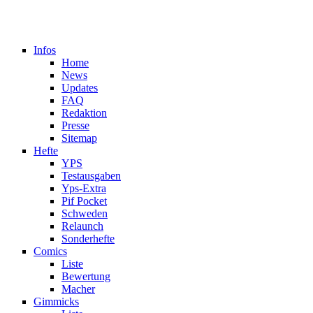
Infos
Home
News
Updates
FAQ
Redaktion
Presse
Sitemap
Hefte
YPS
Testausgaben
Yps-Extra
Pif Pocket
Schweden
Relaunch
Sonderhefte
Comics
Liste
Bewertung
Macher
Gimmicks