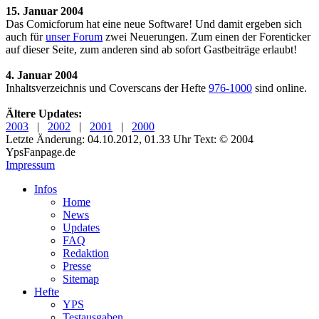
15. Januar 2004
Das Comicforum hat eine neue Software! Und damit ergeben sich
auch für
unser Forum
zwei Neuerungen. Zum einen der Forenticker
auf dieser Seite, zum anderen sind ab sofort Gastbeiträge erlaubt!
4. Januar 2004
Inhaltsverzeichnis und Coverscans der Hefte
976-1000
sind online.
Ältere Updates:
2003
|
2002
|
2001
|
2000
Letzte Änderung: 04.10.2012, 01.33 Uhr
Text: © 2004
YpsFanpage.de
Impressum
Infos
Home
News
Updates
FAQ
Redaktion
Presse
Sitemap
Hefte
YPS
Testausgaben