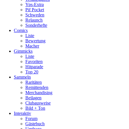
Yps-Extra
Pif Pocket
Schweden
Relaunch
Sonderhefte
Comics
Liste
Bewertung
Macher
Gimmicks
Liste
Favoriten
Hitparade
Top 20
Sammeln
Raritäten
Remittenden
Merchandising
Beilagen
Clubausweise
Bild + Ton
Interaktiv
Forum
Gästebuch
Umfrage