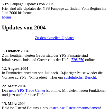
YPS Fanpage: Updates von 2004
Hier sind alle Updates der YPS Fanpage zu finden. Vom Beginn im
Juni 2000 bis heute.
Menu
Updates von 2004
Zu den aktuellen Updates
1. Oktober 2004
Zum heutigen vierten Geburtstag der YPS Fanpage sind
Inhaltsverzeichnis und Coverscans der Hefte
726-750
online.
12. August 2004
In Frankreich erscheint seit Juli nach 10-jähriger Pause wieder die
Vorlage zu YPS: "Pif Gadget". Hier ein
ausführlicher Bericht
.
22. März 2004
Das
neue YPS Trade Center
ist online. Mit vielen neuen Funktionen
und jetzt auch für lose Hefte!
15. März 2004
Bald ist Ostern! Bei uns gibt's
kostenlose Ostereierbaum-Samen
!