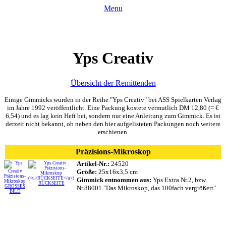
Menu
Yps Creativ
Übersicht der Remittenden
Einige Gimmicks wurden in der Reihe "Yps Creativ" bei ASS Spielkarten Verlag
im Jahre 1992 veröffentlicht. Eine Packung kostete vermutlich DM 12,80 (= €
6,54) und es lag kein Heft bei, sondern nur eine Anleitung zum Gimmick. Es ist
derzeit nicht bekannt, ob neben den hier aufgelisteten Packungen noch weitere
erschienen.
Präzisions-Mikroskop
Artikel-Nr.:
24520
Größe:
25x16x3,5 cm
Gimmick entnommen aus:
Yps Extra Nr.2, bzw.
RÜCKSEITE
GROSSES
Nr.88001 "Das Mikroskop, das 100fach vergrößert"
BILD