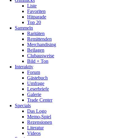
Gimmicks
Liste
Favoriten
Hitparade
Top 20
Sammeln
Raritäten
Remittenden
Merchandising
Beilagen
Clubausweise
Bild + Ton
Interaktiv
Forum
Gästebuch
Umfrage
Leserbriefe
Galerie
Trade Center
Specials
Das Logo
Memo-Spiel
Rezensionen
Literatur
Videos