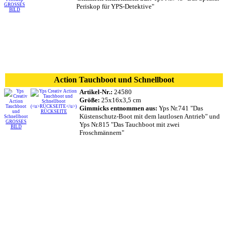
GROSSES
Periskop für YPS-Detektive"
BILD
Action Tauchboot und Schnellboot
Artikel-Nr.:
24580
Größe:
25x16x3,5 cm
Gimmicks entnommen aus:
Yps Nr.741 "Das
RÜCKSEITE
Küstenschutz-Boot mit dem lautlosen Antrieb" und
GROSSES
Yps Nr.815 "Das Tauchboot mit zwei
BILD
Froschmännern"