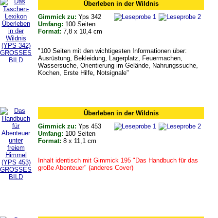
Überleben in der Wildnis
Gimmick zu:
Yps 342
Umfang:
100 Seiten
Format:
7,8 x 10,4 cm
"100 Seiten mit den wichtigesten Informationen über:
GROSSES
Ausrüstung, Bekleidung, Lagerplatz, Feuermachen,
BILD
Wassersuche, Orientierung im Gelände, Nahrungssuche,
Kochen, Erste Hilfe, Notsignale"
Überleben in der Wildnis
Gimmick zu:
Yps 453
Umfang:
100 Seiten
Format:
8 x 11,1 cm
Inhalt identisch mit Gimmick 195 "Das Handbuch für das
große Abenteuer" (anderes Cover)
GROSSES
BILD