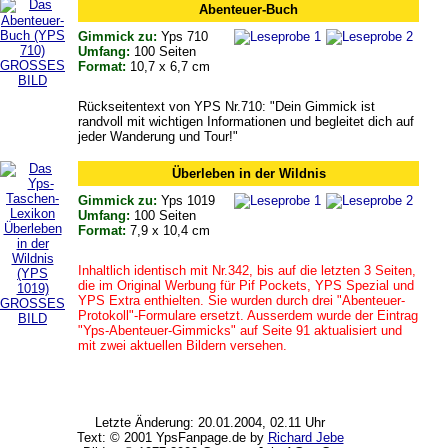
Abenteuer-Buch
Gimmick zu:
Yps 710
Umfang:
100 Seiten
GROSSES
Format:
10,7 x 6,7 cm
BILD
Rückseitentext von YPS Nr.710: "Dein Gimmick ist
randvoll mit wichtigen Informationen und begleitet dich auf
jeder Wanderung und Tour!"
Überleben in der Wildnis
Gimmick zu:
Yps 1019
Umfang:
100 Seiten
Format:
7,9 x 10,4 cm
Inhaltlich identisch mit Nr.342, bis auf die letzten 3 Seiten,
die im Original Werbung für Pif Pockets, YPS Spezial und
YPS Extra enthielten. Sie wurden durch drei "Abenteuer-
GROSSES
Protokoll"-Formulare ersetzt. Ausserdem wurde der Eintrag
BILD
"Yps-Abenteuer-Gimmicks" auf Seite 91 aktualisiert und
mit zwei aktuellen Bildern versehen.
Letzte Änderung: 20.01.2004, 02.11 Uhr
Text: © 2001 YpsFanpage.de by
Richard Jebe