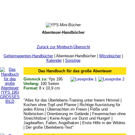
Menu
Abenteuer-Handbücher
Zurück zur Minibuch-Übersicht
Geheimagenten-Handbücher
| Abenteuer-Handbücher |
Witzebücher
|
Kalender
|
Sonstige
Das Handbuch für das große Abenteuer
Gimmick zu:
Yps 195
Umfang:
100 Seiten
Format:
8 x 10,9 cm
GROSSES
"Alles für das Überlebens-Training unter freiem Himmel |
BILD
Kochen ohne Topf und Pfanne | Richtige Ausrüstung für
jedes Klima | Übernachten im Freien | Flöße und
Notbrücken | Orientierung im Gelände | Feuermachen ohne
Streichhölzer | Keine Angst vor Durst und Hunger! |
Jagdwaffen, Fallen, Angelhaken | Erste Hilfe in der Wildnis
| Der große Überlebens-Test"